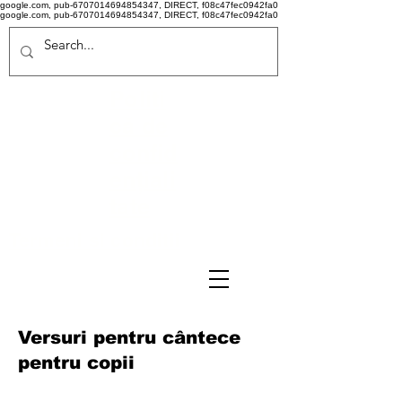
google.com, pub-6707014694854347, DIRECT, f08c47fec0942fa0
google.com, pub-6707014694854347, DIRECT, f08c47fec0942fa0
Politi
că de
confid
ențiali
tate
Termeni si conditii
Versuri pentru cântece
pentru copii