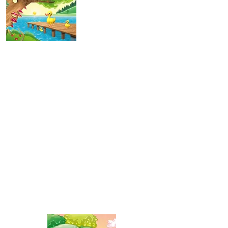
Glasul
animalelor
Dormi puiutul mamei
Vine trenu cu
vagoane
colorate
Daca vesel
se traieste
Vine
primavara,
vine