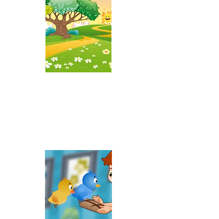
Iepuras
coconas
In padurea
cu alune