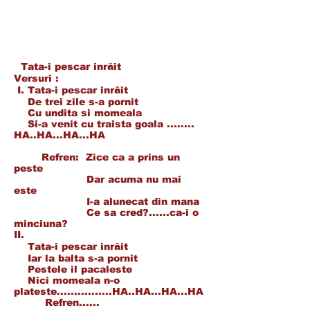
Tata-i pescar inrăit
Versuri :
I. Tata-i pescar inrăit
De trei zile s-a pornit
Cu undita si momeala
Si-a venit cu traista goala ........
HA..HA...HA...HA
Refren: Zice ca a prins un
peste
Dar acuma nu mai
este
I-a alunecat din mana
Ce sa cred?......ca-i o
minciuna?
II.
Tata-i pescar inrăit
Iar la balta s-a pornit
Pestele il pacaleste
Nici momeala n-o
plateste................HA..HA...HA...HA
Refren......