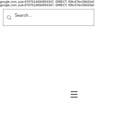
google.com, pub-6707014694854347, DIRECT, f08c47fec0942fa0
google.com, pub-6707014694854347, DIRECT, f08c47fec0942fa0
Politi
că de
confid
ențiali
tate
Termeni si conditii