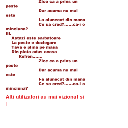
Zice ca a prins un
peste
Dar acuma nu mai
este
I-a alunecat din mana
Ce sa cred?......ca-i o
minciuna?
III.
Astazi este sarbatoare
La peste e dezlegare
Tava e plina pe masa
Din piata adus acasa
Refren.......
Zice ca a prins un
peste
Dar acuma nu mai
este
I-a alunecat din mana
Ce sa cred?......ca-i o
minciuna?
Alti utilizatori au mai vizionat si
: