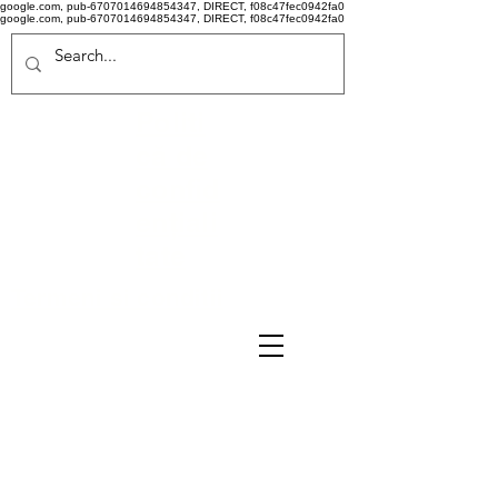
google.com, pub-6707014694854347, DIRECT, f08c47fec0942fa0
google.com, pub-6707014694854347, DIRECT, f08c47fec0942fa0
Politi
că de
confid
ențiali
tate
Termeni si conditii