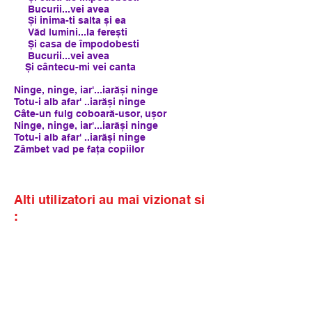
Bucurii...vei avea
Și inima-ti salta și ea
Văd lumini...la ferești
Și casa de împodobesti
Bucurii...vei avea
Și cântecu-mi vei canta
Ninge, ninge, iar'...iarăși ninge
Totu-i alb afar' ..iarăși ninge
Câte-un fulg coboară-usor, ușor
Ninge, ninge, iar'...iarăși ninge
Totu-i alb afar' ..iarăși ninge
Zâmbet vad pe fața copiilor
Alti utilizatori au mai vizionat si
: