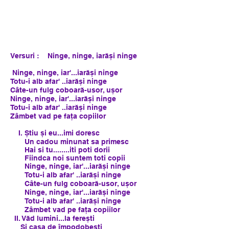
Versuri : Ninge, ninge, iarăși ninge
Ninge, ninge, iar'...iarăși ninge
Totu-i alb afar' ..iarăși ninge
Câte-un fulg coboară-usor, ușor
Ninge, ninge, iar'...iarăși ninge
Totu-i alb afar' ..iarăși ninge
Zâmbet vad pe fața copiilor
I. Știu și eu...imi doresc
Un cadou minunat sa primesc
Hai si tu........iti poti dorii
Fiindca noi suntem toti copii
Ninge, ninge, iar'...iarăși ninge
Totu-i alb afar' ..iarăși ninge
Câte-un fulg coboară-usor, ușor
Ninge, ninge, iar'...iarăși ninge
Totu-i alb afar' ..iarăși ninge
Zâmbet vad pe fața copiilor
II. Văd lumini...la ferești
Și casa de împodobesti