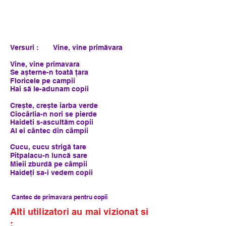
Versuri : Vine, vine primăvara
Vine, vine primavara
Se așterne-n toată țara
Floricele pe campii
Hai să le-adunam copii
Crește, crește iarba verde
Ciocârlia-n nori se pierde
Haideti s-ascultăm copii
Al ei cântec din câmpii
Cucu, cucu strigă tare
Pitpalacu-n luncă sare
Mieii zburdă pe câmpii
Haideți sa-i vedem copii
Cantec de primavara pentru copii
Alti utilizatori au mai vizionat si
: