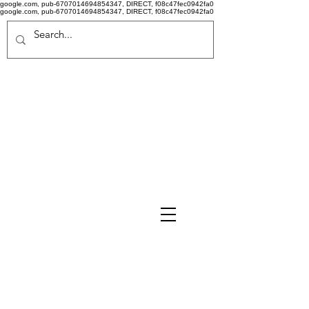
google.com, pub-6707014694854347, DIRECT, f08c47fec0942fa0
google.com, pub-6707014694854347, DIRECT, f08c47fec0942fa0
Politi
că de
confid
ențiali
tate
Termeni si conditii