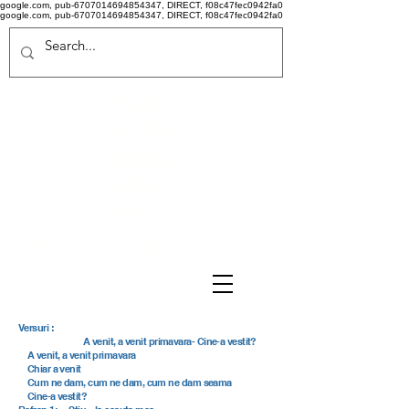
google.com, pub-6707014694854347, DIRECT, f08c47fec0942fa0
google.com, pub-6707014694854347, DIRECT, f08c47fec0942fa0
Politi
că de
confid
ențiali
tate
Termeni si conditii
Versuri :
A venit, a venit primavara- Cine-a vestit?
A venit, a venit primavara
Chiar a venit
Cum ne dam, cum ne dam, cum ne dam seama
Cine-a vestit?