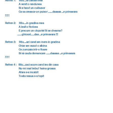
Refren 1: Stiu....la casuta mea
A venit o randunea
Si-a facut un cuibusor
Ca sa creasca-un puisor .......daaaaa ...e primavara
!!!!!
Refren 2: Stiu....in gradina mea
A iesit o floricea
E precum un clopotel Si se cheama?
.......ghiocel......daa ...e primavara !!!
Refren 3: Stiu....azi cand am mers in gradina
Chiar am vazut o albina
Ce zumzaia intr-o floare
Si isi cauta demancare .......daaaaa ...e primavara
!!!!!
Refren 4 : Stiu...caci acum cand ies din casa
Nu-mi mai trebui' haina groasa
Afara s-a incalzit
Toata neaua s-a topit