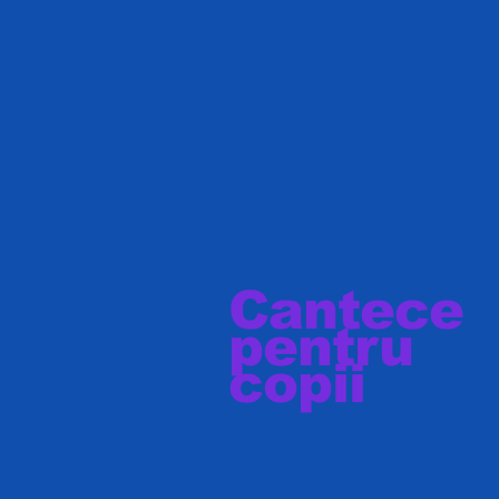
Cantece
pentru
copii