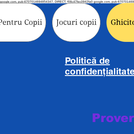
google.com, pub-6707014694854347, DIRECT, f08c47fec0942fa0 google.com, pub-670701469
Pentru Copii
Jocuri copii
Ghicit
Politică de
confidențialitat
Prove