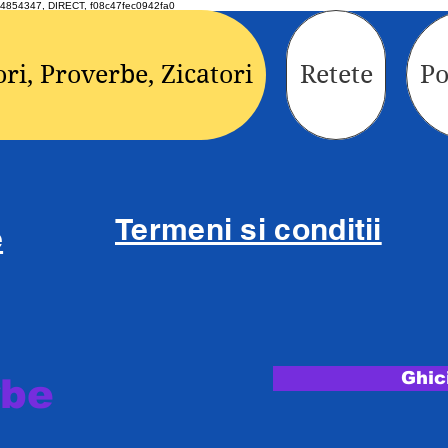
4854347, DIRECT, f08c47fec0942fa0
ori, Proverbe, Zicatori
Retete
Po
Termeni si conditii
e
Ghic
rbe