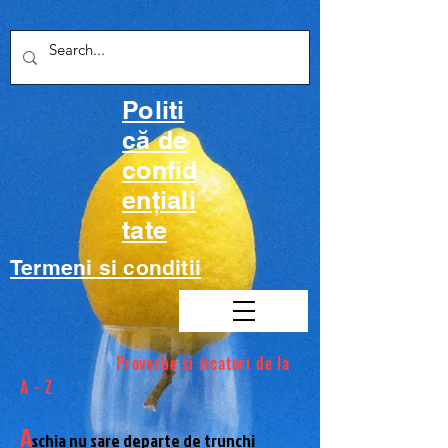
google.com, pub-6707014694854347, DIRECT, f08c47fec0942fa0
google.com, pub-6707014694854347, DIRECT, f08c47fec0942fa0
Politi
că de
confid
ențiali
tate
Termeni si conditii
Proverbe si zicatori de la
A - Z
A
șchia nu sare departe de trunchi