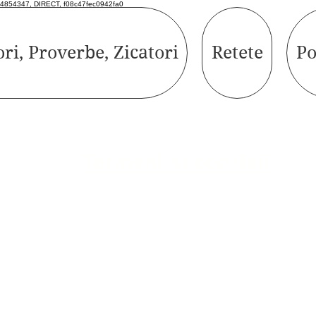
4854347, DIRECT, f08c47fec0942fa0
ori, Proverbe, Zicatori
Retete
Po
Termeni si conditii
e