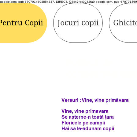
google.com, pub-6707014694854347, DIRECT, f08c47fec0942fa0 google.com, pub-670701469
Pentru Copii
Jocuri copii
Ghicit
Politică de
confidențialitat
Versuri : Vine, vine primăvara
Vine, vine primavara
Se așterne-n toată țara
Floricele pe campii
Hai să le-adunam copii