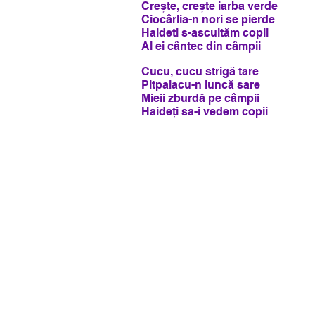
Crește, crește iarba verde
Ciocârlia-n nori se pierde
Haideti s-ascultăm copii
Al ei cântec din câmpii
Cucu, cucu strigă tare
Pitpalacu-n luncă sare
Mieii zburdă pe câmpii
Haideți sa-i vedem copii