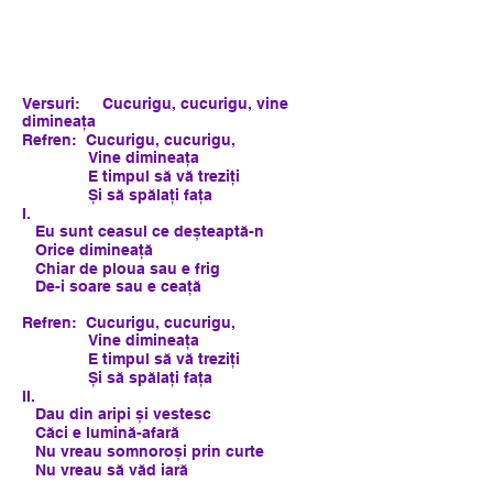
Versuri: Cucurigu, cucurigu, vine
dimineața
Refren: Cucurigu, cucurigu,
Vine dimineața
E timpul să vă treziți
Și să spălați fața
I.
Eu sunt ceasul ce deșteaptă-n
Orice dimineață
Chiar de ploua sau e frig
De-i soare sau e ceață
Refren: Cucurigu, cucurigu,
Vine dimineața
E timpul să vă treziți
Și să spălați fața
II.
Dau din aripi și vestesc
Căci e lumină-afară
Nu vreau somnoroși prin curte
Nu vreau să văd iară