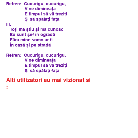
Refren: Cucurigu, cucurigu,
Vine dimineața
E timpul să vă treziți
Și să spălați fața
III.
Toți mă știu și mă cunosc
Eu sunt șef in ogradă
Făra mine somn ar fi
În casă și pe stradă
Refren: Cucurigu, cucurigu,
Vine dimineața
E timpul să vă treziți
Și să spălați fața
Alti utilizatori au mai vizionat si
: