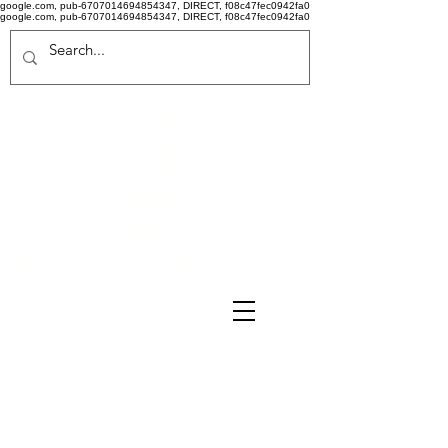
google.com, pub-6707014694854347, DIRECT, f08c47fec0942fa0
google.com, pub-6707014694854347, DIRECT, f08c47fec0942fa0
Politi
că de
confid
ențiali
tate
Termeni si conditii