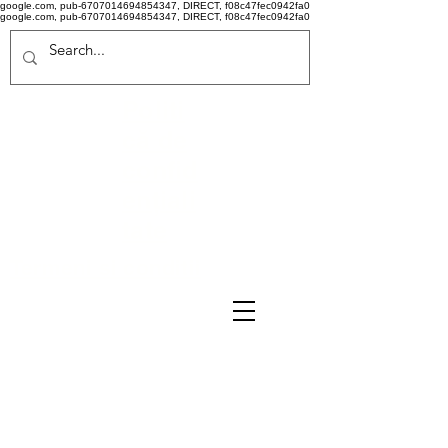
google.com, pub-6707014694854347, DIRECT, f08c47fec0942fa0
google.com, pub-6707014694854347, DIRECT, f08c47fec0942fa0
Politi
că de
confid
ențiali
tate
Termeni si conditii