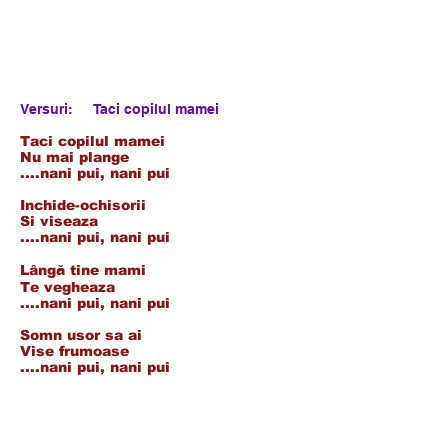
Versuri: Taci copilul mamei
Taci copilul mamei
Nu mai plange
....nani pui, nani pui
Inchide-ochisorii
Si viseaza
....nani pui, nani pui
Lângă tine mami
Te vegheaza
....nani pui, nani pui
Somn usor sa ai
Vise frumoase
....nani pui, nani pui