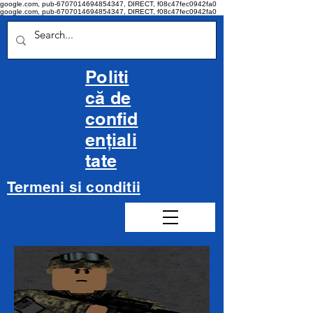
google.com, pub-6707014694854347, DIRECT, f08c47fec0942fa0
google.com, pub-6707014694854347, DIRECT, f08c47fec0942fa0
Politi
că de
confid
ențiali
tate
Termeni si conditii