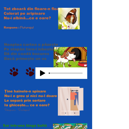
Tot zboară din floare-n floare
Colorat pe aripioare
Nu-i albină...ce e oare?
Fluturașul
Raspuns :
Noaptea curtea o păzește
Pe stapân tare-l iubeste
Dă din coadă bucuros
Dacă primește un os
Ține hainele-n spinare
Nu-i e greu și nici nu-l doare
Le separă prin sertare
Ia ghicește... ce e oare?
Răspuns : Dulapul
Sar într-una lânga baltă