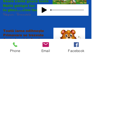
Seara cântă gașca toată
Multă gălăgie fac
Ia ghici.....cine face oac??
Răspuns : Broscutele
Toată iarna odihnește
Primavara se trezeste
Apoi pleacă la furat
Fagurele l-a mâncat
Răspuns : Ursu
Phone
Email
Facebook
Filme si melodii mii
Chiar internet vei gasii
Arata ce vrea poporu
Vorbesti ca.......?
Răspuns : Televizoru
Clopoțel de sub zăpadă
Scoate capu-afar' să vadă
De-a venit caldura iară
Să vestească primavară
Răspuns : Ghiocel