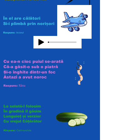
În el are călători
Si-i plimbă prin norișori
Avionul
Raspuns:
Cu ea-n cioc puiul se-arată
Că-a găsit-o sub o piatră
Și-o înghite dintr-un foc
Astazi a avut noroc
Raspuns:
Râma
La salată-l folosim
În gradină îl găsim
Lunguieț și verzior
Cu vrejul Cățărător
Castravetele
Răspuns: