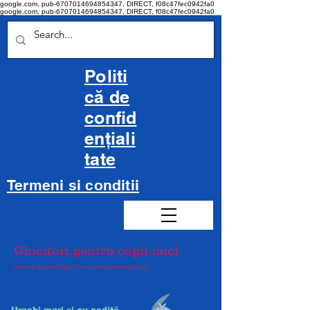
google.com, pub-6707014694854347, DIRECT, f08c47fec0942fa0
google.com, pub-6707014694854347, DIRECT, f08c47fec0942fa0
Politi
că de
confid
ențiali
tate
Termeni si conditii
Ghicitori pentru copii mici
Drepturi de autor
https://www.cantecepentrucopii.net