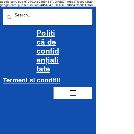
google.com, pub-6707014694854347, DIRECT, f08c47fec0942fa0
google.com, pub-6707014694854347, DIRECT, f08c47fec0942fa0
Politi
că de
confid
ențiali
tate
Termeni si conditii