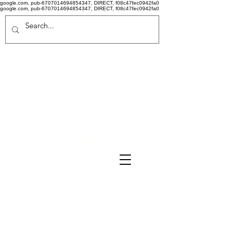
google.com, pub-6707014694854347, DIRECT, f08c47fec0942fa0
google.com, pub-6707014694854347, DIRECT, f08c47fec0942fa0
Politi
că de
confid
ențiali
tate
Termeni si conditii