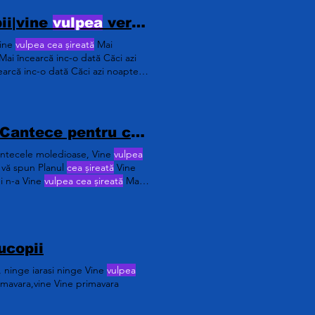
ii|vine
vulpea
versuri|vine
vulpea cea sir
ine
vulpea cea șireată
Mai
Mai încearcă inc-o dată Căci azi
arcă inc-o dată Căci azi noapte,
ece pentru copii | vine
vulpea
versuri
 cantecele moledioase, Vine
vulpea
ă vă spun Planul
cea șireată
Vine
ei n-a Vine
vulpea cea șireată
Mai
ne
vulpea cea șireată
Mai încearcă
ucopii
, ninge iarasi ninge Vine
vulpea
imavara,vine Vine primavara