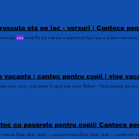
broscuța
cea
mică De pe mal pe-o pietricică Apoi pe-o piatra mai mare T
xa tare, tare , mai taree Si-apoi mai incet Refren : Fără catalog de-acu
mânca Zbâr, zbâr, zbâr......surioara mea Zbâr, zbâr, zbâr......unde-om 