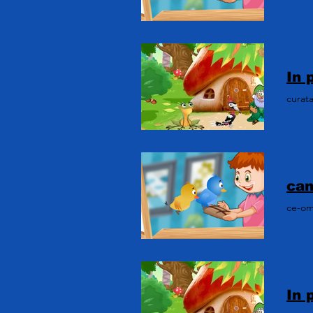
curata
ce-om 