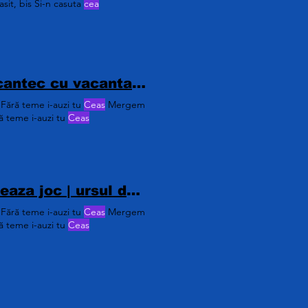
asit, bis Si-n casuta
cea
Cantec despre vacanta copii|Vine vacanta | cantec cu vacanta mare|versuri cantec vacanta|vacanta mare| cantec vacanta de vara|
 Fără teme i-auzi tu
Ceas
Mergem
ă teme i-auzi tu
Ceas
Ursul doarme si viseaza | ursul doarme si viseaza joc | ursul doarme si viseaza ca papucii lui danseaza | ursul doarme si viseaza ca papucii lui danseaza versuri | ursul doarme și visează versuri
 Fără teme i-auzi tu
Ceas
Mergem
ă teme i-auzi tu
Ceas