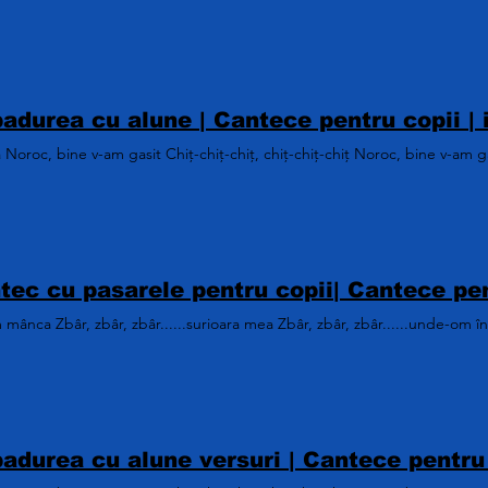
 Noroc, bine v-am gasit Chiț-chiț-chiț, chiț-chiț-chiț Noroc, bine v-am g
mânca Zbâr, zbâr, zbâr......surioara mea Zbâr, zbâr, zbâr......unde-om 