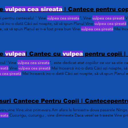
ne
vulpea cea sireata
| Cantece pentru cop
ri pentru cantecelul " Vine
vulpea cea sireata
". Vine
vulpea cea șireată
V
că inc-o dată Căci azi noapte, să vă spun Planul Vine
vulpea cea șireată
, să vă spun Planul ei n-a fost prea bun Vine
vulpea cea șireată
Mai înce
spun Planul ei n-a fost prea bun
ne
vulpea
| Cantec cu
vulpea
pentru copii | Cant
cul ' Vine
vulpea cea sireata
", este dedicat atat copiilor ce vor sa stie
reată
Vine
vulpea cea șireată
Mai încearcă inc-o dată Căci azi noapte, s
 cea șireată
Mai încearcă inc-o dată Căci azi noapte, să vă spun Planul 
că inc-o dată Căci azi noapte, să vă spun Planul ei n-a fost prea bun Vi
dată Căci azi noapte, să vă spun Planul ei n-a fost prea bun
suri Cantece Pentru Copii | Cantecepentr
ara,vine Vine,vine primavara Am afara la fereastra doua pasarele Ninge
reata
Cucurigu, cucurigu , vine dimineata Daca vesel se traieste Vine pr