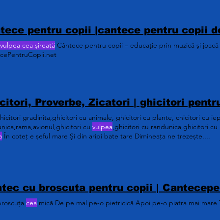
vulpea cea șireată
Cântece pentru copii – educație prin muzică și joacă 
cePentruCopii.net
hicitori gradinita,ghicitori cu animale, ghicitori cu plante, chicitori cu ie
nica,rama,avionul,ghicitori cu
vulpea
,ghicitori cu randunica,ghicitori cu
a
În coteț e șeful mare Și din aripi bate tare Dimineața ne trezește....
broscuța
cea
mică De pe mal pe-o pietricică Apoi pe-o piatra mai mare T