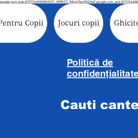
google.com, pub-6707014694854347, DIRECT, f08c47fec0942fa0 google.com, pub-670701469
Pentru Copii
Jocuri copii
Ghicit
Politică de
confidențialitat
Cauti cant