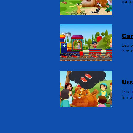
curata
Dau bo
la mu
Dau bo
la mu