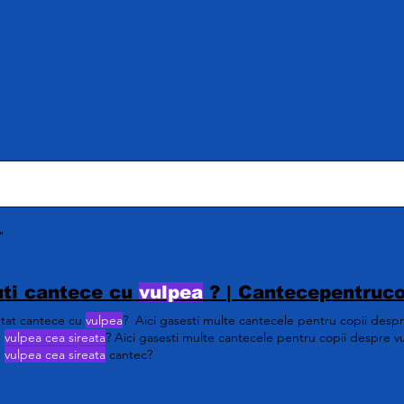
"
ti cantece cu
vulpea
? | Cantecepentruco
utat cantece cu
vulpea
? Aici gasesti multe cantecele pentru copii despr
t
vulpea cea sireata
? Aici gasesti multe cantecele pentru copii despre vu
t
vulpea cea sireata
cantec?