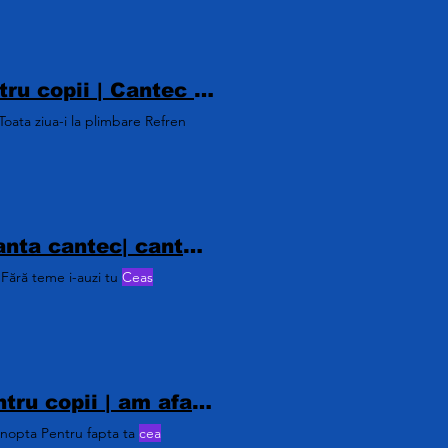
O broscuta sta pe lac - versuri | Cantece pentru copii | Cantec cu broscuta | o broscuta sta pe lac| o broscuta sta pe lac oac oac| o broscuță mititica |o broscuta sta lac |oac oac
oata ziua-i la plimbare Refren
vine vacanta | cantec pentru copii | vine vacanta cantec| cantec cu vacanta pentru copii| cantec vacanta de vara | cantec de vacanta clasa 1 | cantec vacanta mare | vacanta | mare|cantec|melodie
 Fără teme i-auzi tu
Ceas
cantec cu pasarele pentru copii| Cantece pentru copii | am afara la fereastra| am afara la fereastra doua pasarele cantec|versuri cantece educative|cantece edecative pentru copii versuri|
înnopta Pentru fapta ta
cea