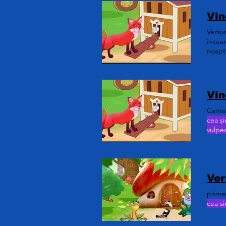
Vi
Versu
încear
noapte
să vă 
Vi
Cante
cea și
vulpea
încear
inc-o 
Ver
primav
cea si