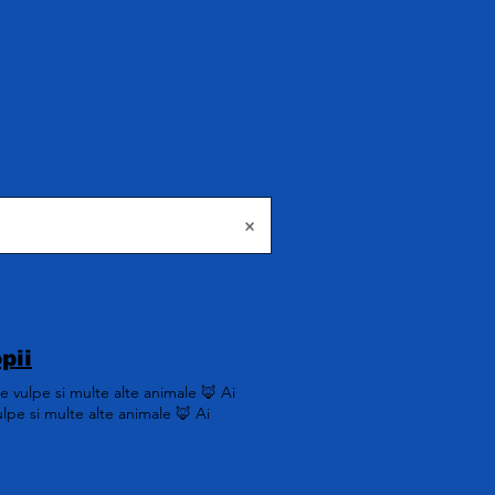
pii
e vulpe si multe alte animale 🦊 Ai
lpe si multe alte animale 🦊 Ai