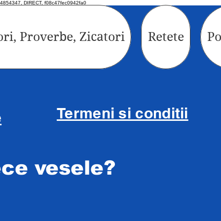
4854347, DIRECT, f08c47fec0942fa0
ori, Proverbe, Zicatori
Retete
Po
Termeni si conditii
e
ece vesele?