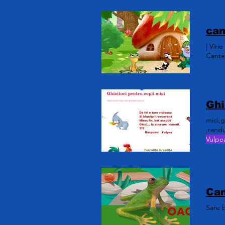
| Vine
Cante
mici,g
,randu
Vulpe
Sare 