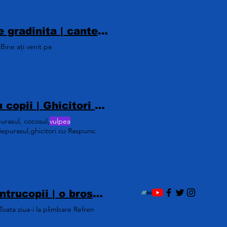
cantece pentru copii |cantece pentru copii de gradinita | cantece pentru copii versuri | Cantece pentru copii youtube | Cantece pentru copii in limba romana | cantece pt copii | cantece serbare
Bine ați venit pe
Ghicitori, Proverbe, Zicatori | ghicitori pentru copii | Ghicitori pentru copii mici | ghicitori cu raspuns | ghicitori cu animale | ghicitori cu fructe|ghicitori pentru copii de gradinita
purasul, cocosul,
vulpea
 iepurasul,ghicitori cu Raspuns:
Cantec cu broscuta pentru copii | Cantecepentrucopii | o broscuta sta pe lac | o broscuta sta pe lac versuri | versuri o broscuta sta pe lac | cantec cu broasca | cantec cu broscute |
oata ziua-i la plimbare Refren