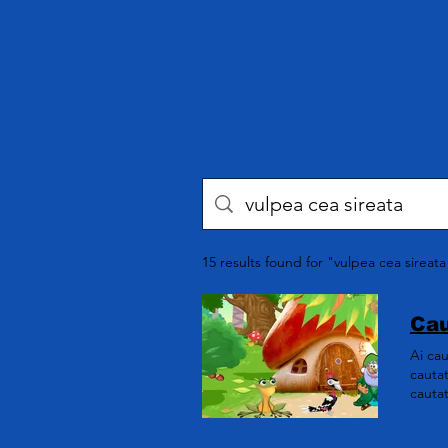
15 results found for "vulpea cea sireata
Cau
Ai ca
cauta
cauta