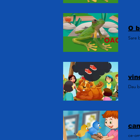
Sare 
Dau bo
ce-om 