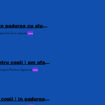
In padurea cu alune | Cantece pentru copii | in padurea cu alune versuri | in padurea cu alune cantec | versuri in padurea cu alune | în pădurea cu alune aveau casă doi pitici | cantec cu pitici
asit bis Si-n casuta
cea
cantec cu pasarele pentru copii| Cantece pentru copii | am afara la fereastra doua pasarele | cantec cu pasarele versuri | cantec cu pesarele pentru copii | canterce pentru serbare
înnopta Pentru fapta ta
cea
In padurea cu alune versuri | Cantece pentru copii | in padurea cu alune | in padurea cu alune cantec | versuri in padurea cu alune | in padurea cu alune aveau casa doi pitici |