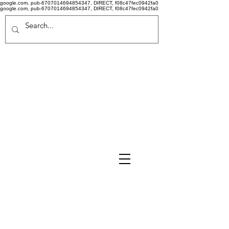
google.com, pub-6707014694854347, DIRECT, f08c47fec0942fa0
google.com, pub-6707014694854347, DIRECT, f08c47fec0942fa0
Politi
că de
confid
ențiali
tate
Termeni si conditii