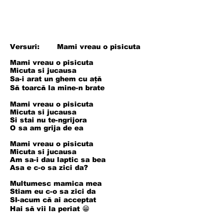
Versuri: Mami vreau o pisicuta
Mami vreau o pisicuta
Micuta si jucausa
Sa-i arat un ghem cu ață
Să toarcă la mine-n brate
Mami vreau o pisicuta
Micuta si jucausa
Si stai nu te-ngrijora
O sa am grija de ea
Mami vreau o pisicuta
Micuta si jucausa
Am sa-i dau laptic sa bea
Asa e c-o sa zici da?
Multumesc mamica mea
Stiam eu c-o sa zici da
SI-acum că ai acceptat
Hai să vii la periat 😁